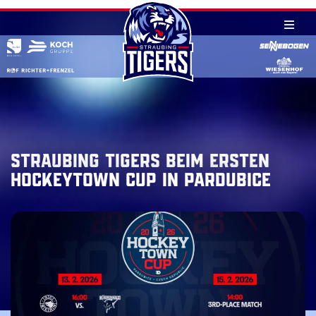
Skip
to
content
Straubing Tigers beim ersten
Hockeytown Cup in Pardubice