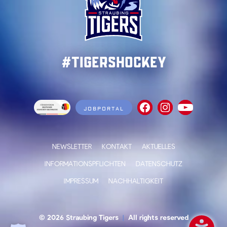
#TigersHockey
JOBPORTAL
NEWSLETTER
KONTAKT
AKTUELLES
INFORMATIONSPFLICHTEN
DATENSCHUTZ
IMPRESSUM
NACHHALTIGKEIT
© 2026 Straubing Tigers
|
All rights reserved