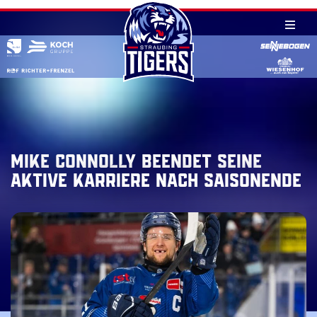
Skip
to
content
Mike Connolly beendet seine
aktive Karriere nach Saisonende