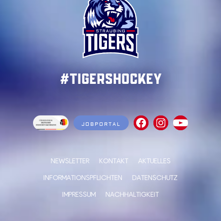
#TigersHockey
JOBPORTAL
NEWSLETTER
KONTAKT
AKTUELLES
INFORMATIONSPFLICHTEN
DATENSCHUTZ
IMPRESSUM
NACHHALTIGKEIT