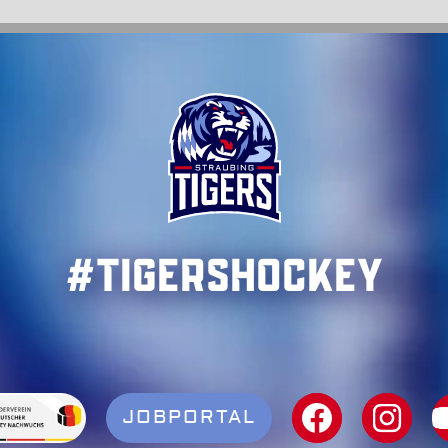
#TigersHockey
JOBPORTAL