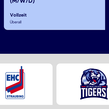
(M/W/D)
Vollzeit
Überall