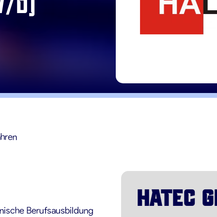
W/D)
ahren
HATEC 
hnische Berufsausbildung