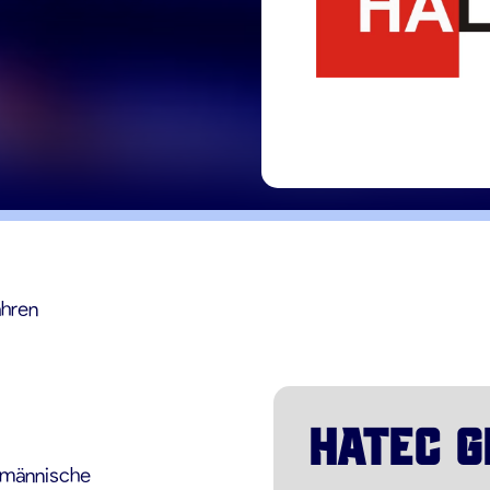
ahren
HATEC 
fmännische