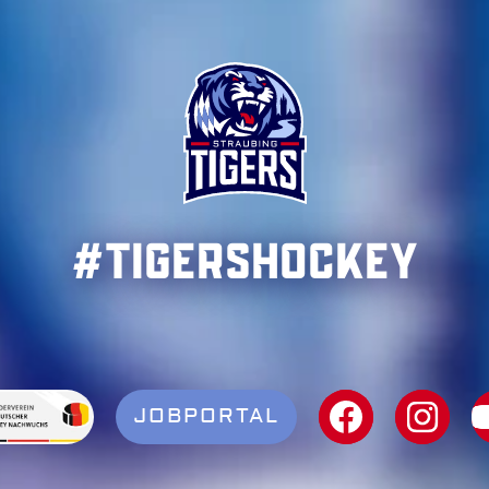
#TigersHockey
JOBPORTAL