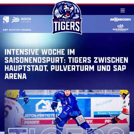
Skip
to
content
Intensive Woche im
Saisonendspurt: Tigers zwischen
Hauptstadt, Pulverturm und SAP
Arena