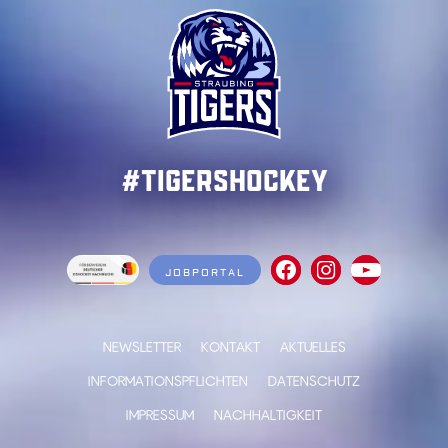
#TigersHockey
JOBPORTAL
NEWSLETTER
KONTAKT
AKTUELLES
INFORMATIONSPFLICHTEN
DATENSCHUTZ
IMPRESSUM
NACHHALTIGKEIT