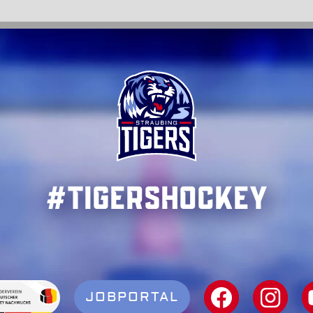
#TigersHockey
JOBPORTAL