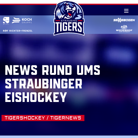
Skip
to
content
NEWS RUND UMS
STRAUBINGER
EISHOCKEY
TIGERSHOCKEY / TIGERNEWS