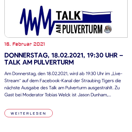
16. Februar 2021
DONNERSTAG, 18.02.2021, 19:30 UHR –
TALK AM PULVERTURM
Am Donnerstag, den 18.02.2021, wird ab 19:30 Uhr im „Live-
Stream“ auf dem Facebook-Kanal der Straubing Tigers die
nächste Ausgabe des Talk am Pulverturm ausgestrahlt. Zu
Gast bei Moderator Tobias Welck ist Jason Dunham,
Sportlicher Leiter der Straubing Tigers. Fragen können bis
Donnerstag, den 18.02.2021, um 12:00 Uhr per Mail an
WEITERLESEN
news(at)straubing-tigers.de geschickt werden. Die
eingegangenen […]