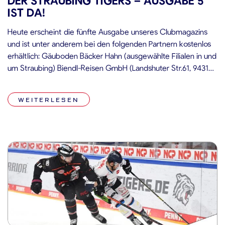
DER STRAUBING TIGERS – AUSGABE 5
IST DA!
Heute erscheint die fünfte Ausgabe unseres Clubmagazins
und ist unter anderem bei den folgenden Partnern kostenlos
erhältlich: Gäuboden Bäcker Hahn (ausgewählte Filialen in und
um Straubing) Biendl-Reisen GmbH (Landshuter Str.61, 94315
Straubing) OMV Tankstelle Nusser (Regensburger Str. 91,
94315 Straubing) MediaMarkt Straubing Click & Collect
WEITERLESEN
Schalter (Aiterhofener Str.222, 94315 Straubing) Tankstelle
Schwaiger (Ittlinger Str. 51-53, […]