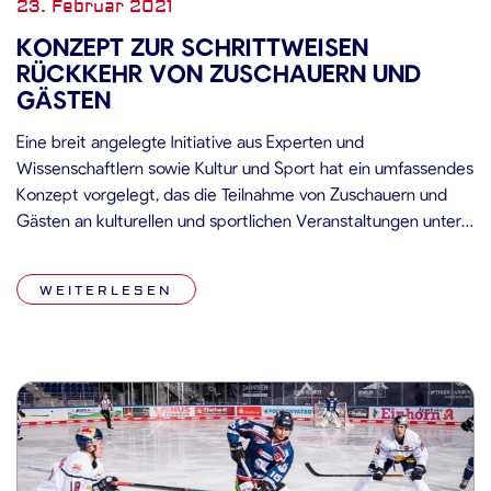
23. Februar 2021
KONZEPT ZUR SCHRITTWEISEN
RÜCKKEHR VON ZUSCHAUERN UND
GÄSTEN
Eine breit angelegte Initiative aus Experten und
Wissenschaftlern sowie Kultur und Sport hat ein umfassendes
Konzept vorgelegt, das die Teilnahme von Zuschauern und
Gästen an kulturellen und sportlichen Veranstaltungen unter
strengen Hygiene- und Infektionsschutzmaßnahmen wieder
ermöglichen könnte. Mit ihrem Konzept präsentieren die
WEITERLESEN
etwa 20 beteiligten Wissenschaftler und Experten sowie
mehr als 40 Kultur- und Sportinstitutionen […]