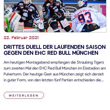
22. Februar 2021
DRITTES DUELL DER LAUFENDEN SAISON
GEGEN DEN EHC RED BULL MÜNCHEN
Am heutigen Montagabend empfangen die Straubing Tigers
zum zweiten Mal den EHC Red Bull München im Eisstadion am
Pulverturm. Der heutige Gast aus München zeigt sich derzeit
in guter Form, von den letzten fünf Partien entschieden die
Landeshauptstädter drei für sich, die beiden Niederlagen
waren jeweils knapp: Den Augsburger Panthern musste man
WEITERLESEN
sich am vorgezogenen […]