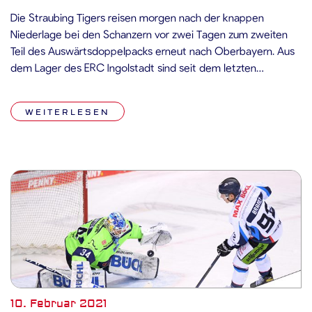
Die Straubing Tigers reisen morgen nach der knappen
Niederlage bei den Schanzern vor zwei Tagen zum zweiten
Teil des Auswärtsdoppelpacks erneut nach Oberbayern. Aus
dem Lager des ERC Ingolstadt sind seit dem letzten
Aufeinandertreffen der beiden Teams keine großen
Neuigkeiten zu vermelden. Ebenso verhält es sich bei den
WEITERLESEN
Straubing Tigers: Auch morgen steht Headcoach Tom […]
10. Februar 2021