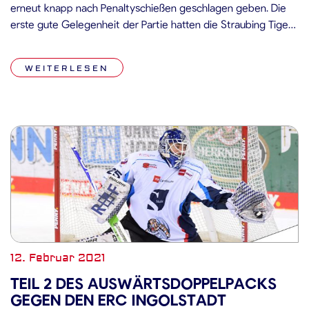
erneut knapp nach Penaltyschießen geschlagen geben. Die
erste gute Gelegenheit der Partie hatten die Straubing Tigers,
nach einem sehr guten Aufbaupass von Adrian Klein kamen
die Gäste zum Torabschluss und auch der junge Verteidiger
WEITERLESEN
selbst prüfte in […]
12. Februar 2021
TEIL 2 DES AUSWÄRTSDOPPELPACKS
GEGEN DEN ERC INGOLSTADT