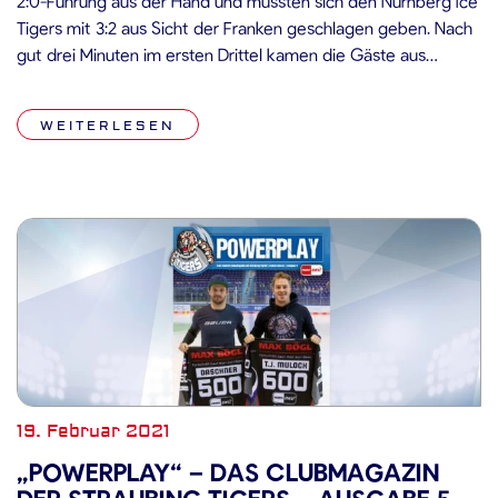
2:0-Führung aus der Hand und mussten sich den Nürnberg Ice
Tigers mit 3:2 aus Sicht der Franken geschlagen geben. Nach
gut drei Minuten im ersten Drittel kamen die Gäste aus
Niederbayern zu ihrem ersten Powerplay, nachdem Daniel
Schmölz wegen Beinstellens für zwei Minuten auf der
WEITERLESEN
Strafbank Platz […]
19. Februar 2021
„POWERPLAY“ – DAS CLUBMAGAZIN