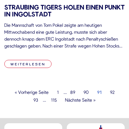
STRAUBING TIGERS HOLEN EINEN PUNKT
IN INGOLSTADT
Die Mannschaft von Tom Pokel zeigte am heutigen
Mittwochabend eine gute Leistung, musste sich aber
dennoch knapp dem ERC Ingolstadt nach Penaltyschießen
geschlagen geben. Nach einer Strafe wegen Hohen Stocks
gegen den Ingolstädter Kapitän Fabio Wagner kamen die
Gäste aus Niederbayern schon in der zweiten Spielminute zu
WEITERLESEN
ihrem ersten Powerplay, doch einen aus einer Unachtsamkeit
[…]
« Vorherige Seite
1
…
89
90
91
92
93
…
115
Nächste Seite »