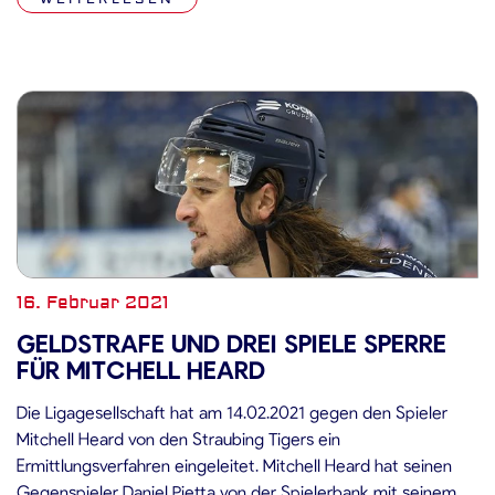
München (3:4), Augsburg […]
16. Februar 2021
GELDSTRAFE UND DREI SPIELE SPERRE
FÜR MITCHELL HEARD
Die Ligagesellschaft hat am 14.02.2021 gegen den Spieler
Mitchell Heard von den Straubing Tigers ein
Ermittlungsverfahren eingeleitet. Mitchell Heard hat seinen
Gegenspieler Daniel Pietta von der Spielerbank mit seinem