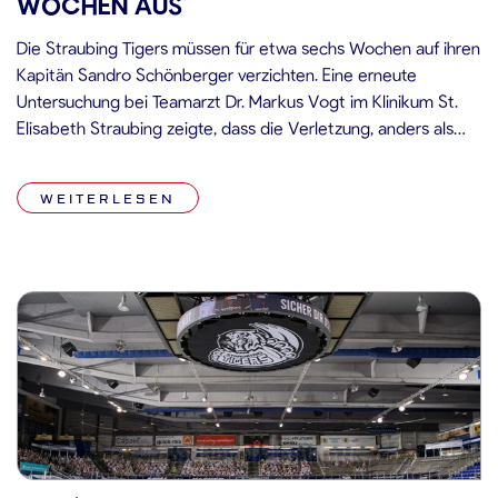
WOCHEN AUS
Die Straubing Tigers müssen für etwa sechs Wochen auf ihren
Kapitän Sandro Schönberger verzichten. Eine erneute
Untersuchung bei Teamarzt Dr. Markus Vogt im Klinikum St.
Elisabeth Straubing zeigte, dass die Verletzung, anders als
zunächst angenommen, nun doch einen operativen Eingriff
nötig macht. Dieser wird am heutigen Mittwoch, den
WEITERLESEN
24.02.2021, durchgeführt. Bis zu seiner Verletzung hatte […]