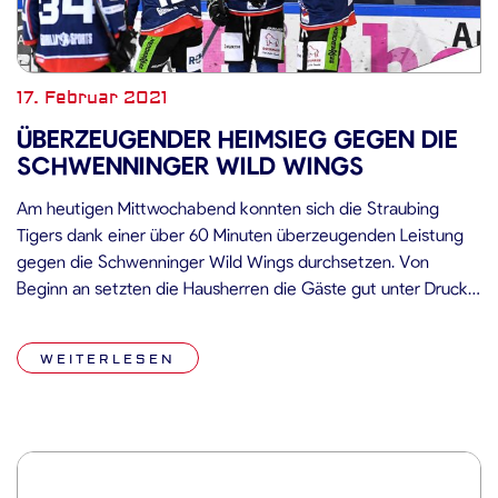
17. Februar 2021
ÜBERZEUGENDER HEIMSIEG GEGEN DIE
SCHWENNINGER WILD WINGS
Am heutigen Mittwochabend konnten sich die Straubing
Tigers dank einer über 60 Minuten überzeugenden Leistung
gegen die Schwenninger Wild Wings durchsetzen. Von
Beginn an setzten die Hausherren die Gäste gut unter Druck
und kreierten erste vielversprechende Torchancen. Dies
zahlte sich in der neunten Spielminute aus, als Kael Mouillierat
WEITERLESEN
vor Joacim Eriksson im Schwenninger Kasten an […]