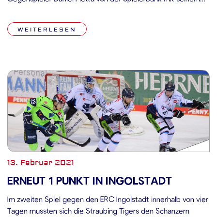
Schläger attackiert. Der Disziplinarausschuss ist der Ansicht,
dass hier ein Verstoß gegen DEL-Regel 168 IV.-V.
WEITERLESEN
(Unsportliches Verhalten) vorliegt und hält eine Sperre von
drei Spielen in […]
13. Februar 2021
ERNEUT 1 PUNKT IN INGOLSTADT
Im zweiten Spiel gegen den ERC Ingolstadt innerhalb von vier
Tagen mussten sich die Straubing Tigers den Schanzern