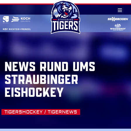
Skip
to
content
NEWS RUND UMS
STRAUBINGER
EISHOCKEY
TIGERSHOCKEY / TIGERNEWS