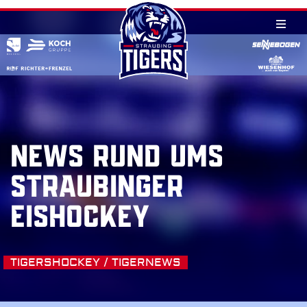
Skip
to
content
NEWS RUND UMS
STRAUBINGER
EISHOCKEY
TIGERSHOCKEY / TIGERNEWS