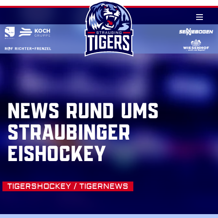
Skip
to
content
NEWS RUND UMS
STRAUBINGER
EISHOCKEY
TIGERSHOCKEY / TIGERNEWS