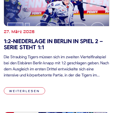
27. März 2026
1:2-NIEDERLAGE IN BERLIN IN SPIEL 2 –
SERIE STEHT 1:1
Die Straubing Tigers müssen sich im zweiten Viertelfinalspiel
bei den Eisbären Berlin knapp mit 1:2 geschlagen geben. Nach
dem Ausgleich im ersten Drittel entwickelte sich eine
intensive und körperbetonte Partie, in der die Tigers im
Schlussabschnitt auf den Ausgleich drängten, ihre Chancen
jedoch nicht nutzen konnten. Damit ist die Serie nach zwei
WEITERLESEN
Spielen ausgeglichen. Spiel […]