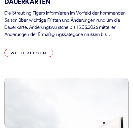
DAUERKARTEN
Die Straubing Tigers informieren im Vorfeld der kommenden
Saison über wichtige Fristen und Änderungen rund um die
Dauerkarte. Änderungswünsche bis 15.05.2026 mitteilen
Änderungen der Ermäßigungskategorie müssen bis
spätestens 15.05.2026 per E-Mail an ticketing@straubing-
tigers.de gemeldet werden. Dies gilt zum Beispiel für einen
WEITERLESEN
Wechsel von Kind zu Jugend. Maßgeblicher Stichtag ist der
01.08.2026. Kündigungen und entsprechende
Änderungswünsche, die […]