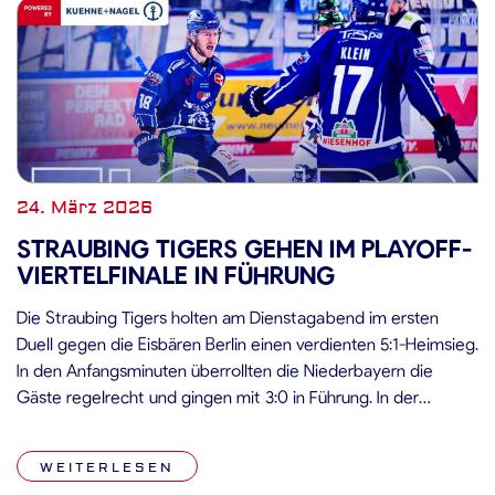
24. März 2026
STRAUBING TIGERS GEHEN IM PLAYOFF-
VIERTELFINALE IN FÜHRUNG
Die Straubing Tigers holten am Dienstagabend im ersten
Duell gegen die Eisbären Berlin einen verdienten 5:1-Heimsieg.
In den Anfangsminuten überrollten die Niederbayern die
Gäste regelrecht und gingen mit 3:0 in Führung. In der
teilweise recht ruppig geführten Partie zogen die Hausherren
schließlich sogar auf 5:0 davon. Der späte Anschlusstreffer
WEITERLESEN
von Liam Kirk war nur noch […]