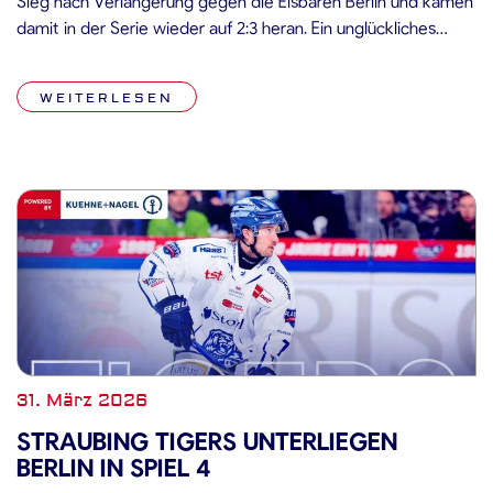
Sieg nach Verlängerung gegen die Eisbären Berlin und kamen
damit in der Serie wieder auf 2:3 heran. Ein unglückliches
Straubinger Eigentor im ersten Drittel glich Wade Allison im
zweiten Abschnitt aus. In der Verlängerung sorgte Elis Hede
WEITERLESEN
für den umjubelten […]
31. März 2026
STRAUBING TIGERS UNTERLIEGEN
BERLIN IN SPIEL 4