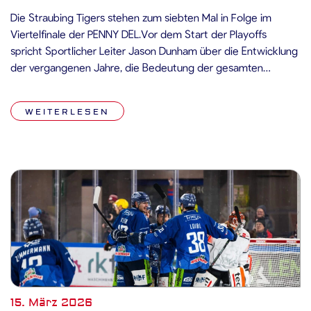
Die Straubing Tigers stehen zum siebten Mal in Folge im
Viertelfinale der PENNY DEL.Vor dem Start der Playoffs
spricht Sportlicher Leiter Jason Dunham über die Entwicklung
der vergangenen Jahre, die Bedeutung der gesamten
Organisation – und seinen Wunsch für die entscheidende
Phase der Saison. Die erneute Playoff-Qualifikation ist für
WEITERLESEN
Jason Dunham kein Zufall, sondern das […]
15. März 2026