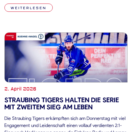
fiel schließlich die Entscheidung zugunsten der Gastgeber, die
WEITERLESEN
damit ins Halbfinale einziehen. […]
2. April 2026
STRAUBING TIGERS HALTEN DIE SERIE
MIT ZWEITEM SIEG AM LEBEN
Die Straubing Tigers erkämpften sich am Donnerstag mit viel
Engagement und Leidenschaft einen vollauf verdienten 2:1-