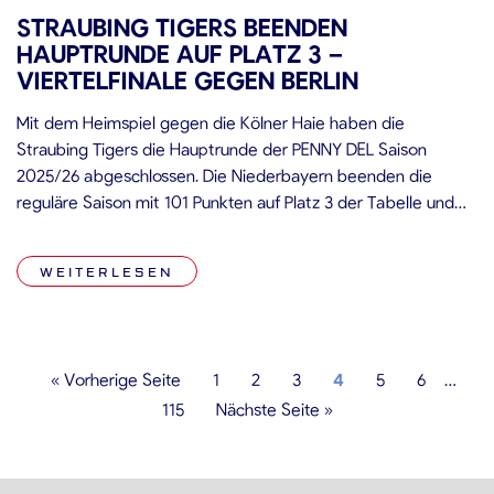
STRAUBING TIGERS BEENDEN
HAUPTRUNDE AUF PLATZ 3 –
VIERTELFINALE GEGEN BERLIN
Mit dem Heimspiel gegen die Kölner Haie haben die
Straubing Tigers die Hauptrunde der PENNY DEL Saison
2025/26 abgeschlossen. Die Niederbayern beenden die
reguläre Saison mit 101 Punkten auf Platz 3 der Tabelle und
treffen im Viertelfinale der Playoffs auf die Eisbären Berlin. Die
Mannschaft von Headcoach Craig Woodcroft stellte in dieser
WEITERLESEN
Saison zudem einen […]
« Vorherige Seite
1
2
3
4
5
6
…
115
Nächste Seite »