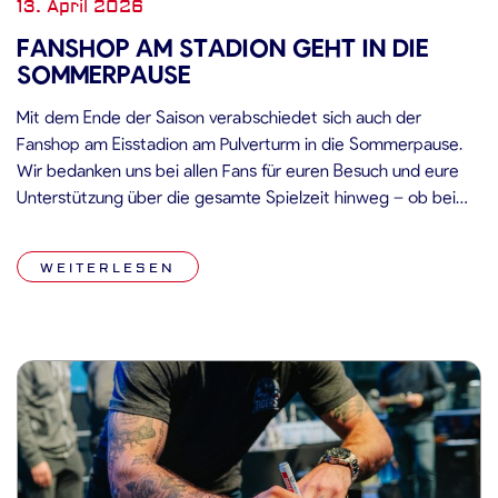
13. April 2026
FANSHOP AM STADION GEHT IN DIE
SOMMERPAUSE
Mit dem Ende der Saison verabschiedet sich auch der
Fanshop am Eisstadion am Pulverturm in die Sommerpause.
Wir bedanken uns bei allen Fans für euren Besuch und eure
Unterstützung über die gesamte Spielzeit hinweg – ob beim
Trikotkauf, beim Stöbern oder einfach für den kurzen
Austausch vor den Spielen. Unser Online-Shop bleibt
WEITERLESEN
selbstverständlich weiterhin erreichbar […]