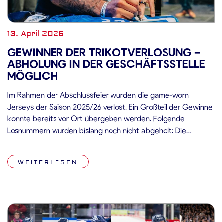
13. April 2026
GEWINNER DER TRIKOTVERLOSUNG –
ABHOLUNG IN DER GESCHÄFTSSTELLE
MÖGLICH
Im Rahmen der Abschlussfeier wurden die game-worn
Jerseys der Saison 2025/26 verlost. Ein Großteil der Gewinne
konnte bereits vor Ort übergeben werden. Folgende
Losnummern wurden bislang noch nicht abgeholt: Die
Gewinner haben ab sofort die Möglichkeit, ihre Trikots in der
Geschäftsstelle der Straubing Tigers abzuholen.
WEITERLESEN
Abholung:Montag bis Freitag, jeweils von 09:00 bis 15:00 Uhr
Bitte […]