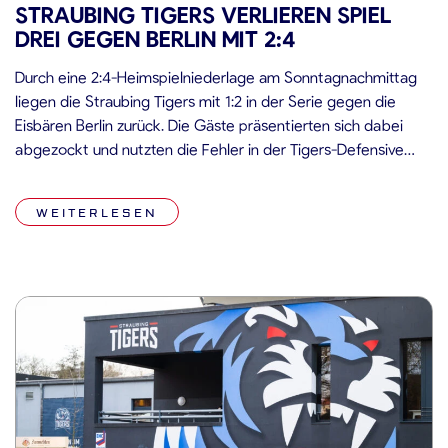
STRAUBING TIGERS VERLIEREN SPIEL
DREI GEGEN BERLIN MIT 2:4
Durch eine 2:4-Heimspielniederlage am Sonntagnachmittag
liegen die Straubing Tigers mit 1:2 in der Serie gegen die
Eisbären Berlin zurück. Die Gäste präsentierten sich dabei
abgezockt und nutzten die Fehler in der Tigers-Defensive
konsequent aus. Zwar konnten die Niederbayern einen
zweimaligen Rückstand egalisieren, doch mit einem
WEITERLESEN
Doppelschlag im Mittelabschnitt stellte der amtierende
Meister die Weichen auf […]