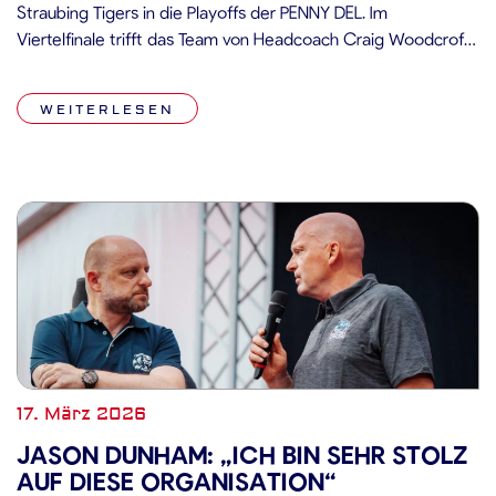
Straubing Tigers in die Playoffs der PENNY DEL. Im
Viertelfinale trifft das Team von Headcoach Craig Woodcroft
auf die Eisbären Berlin – den amtierenden Meister und damit
einen Gegner, der weiß, wie man Serien gewinnt. Die
WEITERLESEN
Niederbayern […]
17. März 2026
JASON DUNHAM: „ICH BIN SEHR STOLZ
AUF DIESE ORGANISATION“