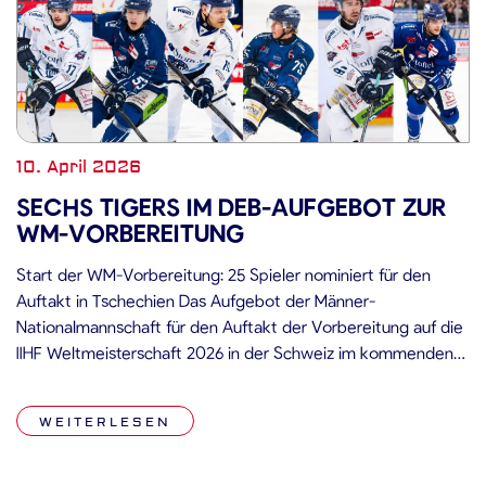
10. April 2026
SECHS TIGERS IM DEB-AUFGEBOT ZUR
WM-VORBEREITUNG
Start der WM-Vorbereitung: 25 Spieler nominiert für den
Auftakt in Tschechien Das Aufgebot der Männer-
Nationalmannschaft für den Auftakt der Vorbereitung auf die
IIHF Weltmeisterschaft 2026 in der Schweiz im kommenden
Mai steht fest. Bundestrainer Harold Kreis hat insgesamt 25
Spieler nominiert, die in der ersten Phase der WM-
WEITERLESEN
Vorbereitung zwei Länderspiele gegen Tschechien
bestreiten. Die Partien […]