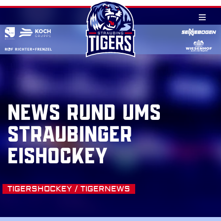
Skip
to
content
NEWS RUND UMS
STRAUBINGER
EISHOCKEY
TIGERSHOCKEY / TIGERNEWS