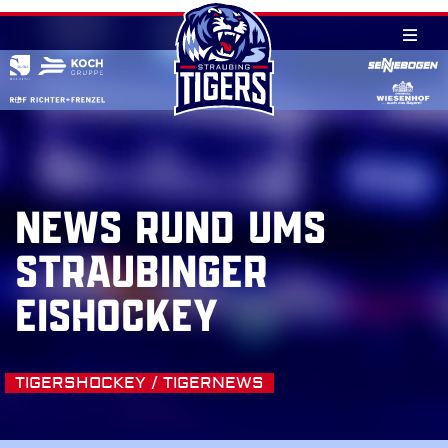
Skip
to
content
NEWS RUND UMS
STRAUBINGER
EISHOCKEY
TIGERSHOCKEY / TIGERNEWS