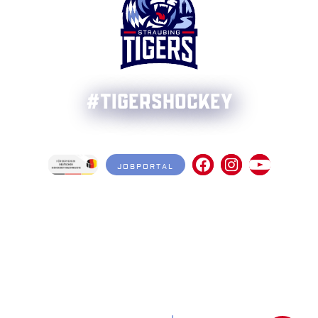
#TigersHockey
JOBPORTAL
NEWSLETTER
KONTAKT
AKTUELLES
INFORMATIONSPFLICHTEN
DATENSCHUTZ
IMPRESSUM
NACHHALTIGKEIT