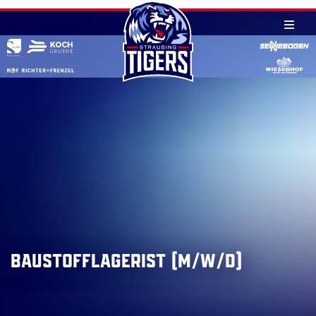
Skip
to
content
Baustofflagerist (m/w/d)