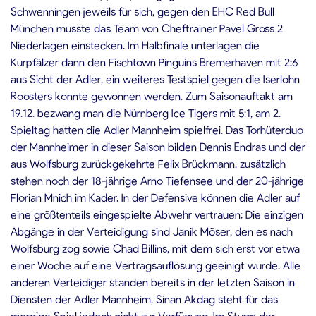
Schwenningen jeweils für sich, gegen den EHC Red Bull
München musste das Team von Cheftrainer Pavel Gross 2
Niederlagen einstecken. Im Halbfinale unterlagen die
Kurpfälzer dann den Fischtown Pinguins Bremerhaven mit 2:6
aus Sicht der Adler, ein weiteres Testspiel gegen die Iserlohn
Roosters konnte gewonnen werden. Zum Saisonauftakt am
19.12. bezwang man die Nürnberg Ice Tigers mit 5:1, am 2.
Spieltag hatten die Adler Mannheim spielfrei. Das Torhüterduo
der Mannheimer in dieser Saison bilden Dennis Endras und der
aus Wolfsburg zurückgekehrte Felix Brückmann, zusätzlich
stehen noch der 18-jährige Arno Tiefensee und der 20-jährige
Florian Mnich im Kader. In der Defensive können die Adler auf
eine größtenteils eingespielte Abwehr vertrauen: Die einzigen
Abgänge in der Verteidigung sind Janik Möser, den es nach
Wolfsburg zog sowie Chad Billins, mit dem sich erst vor etwa
einer Woche auf eine Vertragsauflösung geeinigt wurde. Alle
anderen Verteidiger standen bereits in der letzten Saison in
Diensten der Adler Mannheim, Sinan Akdag steht für das
morgige Spiel jedoch nicht zur Verfügung. Im Sturm der