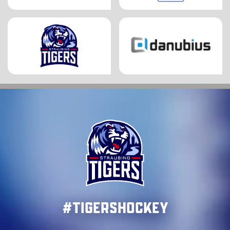
#TigersHockey