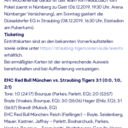
Pokel zuerst in Nürnberg zu Gast (06.12.2019, 19:30 Uhr, Arena
Nürnberger Versicherung), am Sonntag gastiert die
Düsseldorfer EG in Straubing (08.12.2019, 16:30 Uhr, Eisstadion
am Pulverturm).
Ticketing
Eintrittskarten sind an den bekannten Vorverkaufsstellen
sowie online unter
https://straubing-tigers.reservix.de/events
erhältlich.
Bei ermäßigten Karten ist der entsprechende Ausweis
bereitzuhalten und bei Aufforderung vorzuzeigen.
EHC Red Bull München vs. Straubing Tigers 3:1 (0:0, 1:0,
2:1)
Tore: 1:0 (24:17) Bourque (Parkes, Parlett, EQ); 2:0 (53:57)
Boyle (Voakes, Bourque, EQ); 3:0 (55:06) Hager (Ehliz, EQ); 3:1
(56:57) Brandt (Mulock, EQ)
EHC Red Bull München: Reich (Fießinger) – Boyle, Seidenberg,
Mauer, Kastner, Jaffray – Parlett, Bodnarchuck, Parkes,
Voakes, Bourque – Sanguinetti, Abeltshauser, Gogulla, Hager,