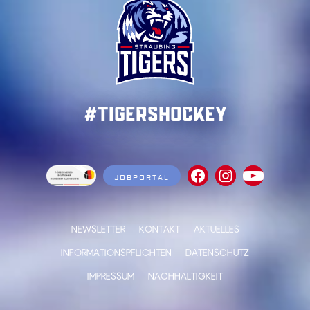
#TigersHockey
JOBPORTAL
NEWSLETTER
KONTAKT
AKTUELLES
INFORMATIONSPFLICHTEN
DATENSCHUTZ
IMPRESSUM
NACHHALTIGKEIT