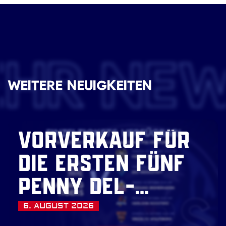
EHR NE
WEITERE NEUIGKEITEN
VORVERKAUF FÜR
DIE ERSTEN FÜNF
PENNY DEL-
HEIMSPIELE
6. AUGUST 2026