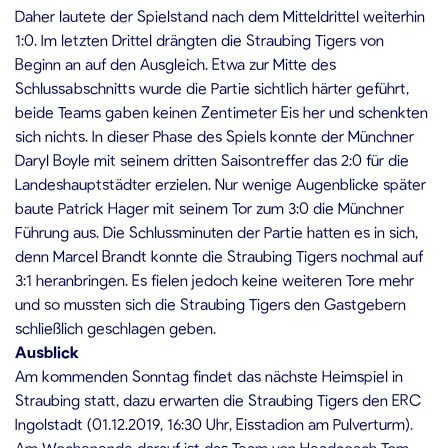
Daher lautete der Spielstand nach dem Mitteldrittel weiterhin
1:0. Im letzten Drittel drängten die Straubing Tigers von
Beginn an auf den Ausgleich. Etwa zur Mitte des
Schlussabschnitts wurde die Partie sichtlich härter geführt,
beide Teams gaben keinen Zentimeter Eis her und schenkten
sich nichts. In dieser Phase des Spiels konnte der Münchner
Daryl Boyle mit seinem dritten Saisontreffer das 2:0 für die
Landeshauptstädter erzielen. Nur wenige Augenblicke später
baute Patrick Hager mit seinem Tor zum 3:0 die Münchner
Führung aus. Die Schlussminuten der Partie hatten es in sich,
denn Marcel Brandt konnte die Straubing Tigers nochmal auf
3:1 heranbringen. Es fielen jedoch keine weiteren Tore mehr
und so mussten sich die Straubing Tigers den Gastgebern
schließlich geschlagen geben.
Ausblick
Am kommenden Sonntag findet das nächste Heimspiel in
Straubing statt, dazu erwarten die Straubing Tigers den ERC
Ingolstadt (01.12.2019, 16:30 Uhr, Eisstadion am Pulverturm).
Am Wochenende darauf ist das Team von Headcoach Tom