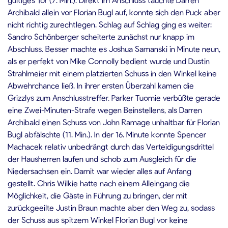
Archibald allein vor Florian Bugl auf, konnte sich den Puck aber
nicht richtig zurechtlegen. Schlag auf Schlag ging es weiter:
Sandro Schönberger scheiterte zunächst nur knapp im
Abschluss. Besser machte es Joshua Samanski in Minute neun,
als er perfekt von Mike Connolly bedient wurde und Dustin
Strahlmeier mit einem platzierten Schuss in den Winkel keine
Abwehrchance ließ. In ihrer ersten Überzahl kamen die
Grizzlys zum Anschlusstreffer. Parker Tuomie verbüßte gerade
eine Zwei-Minuten-Strafe wegen Beinstellens, als Darren
Archibald einen Schuss von John Ramage unhaltbar für Florian
Bugl abfälschte (11. Min.). In der 16. Minute konnte Spencer
Machacek relativ unbedrängt durch das Verteidigungsdrittel
der Hausherren laufen und schob zum Ausgleich für die
Niedersachsen ein. Damit war wieder alles auf Anfang
gestellt. Chris Wilkie hatte nach einem Alleingang die
Möglichkeit, die Gäste in Führung zu bringen, der mit
zurückgeeilte Justin Braun machte aber den Weg zu, sodass
der Schuss aus spitzem Winkel Florian Bugl vor keine