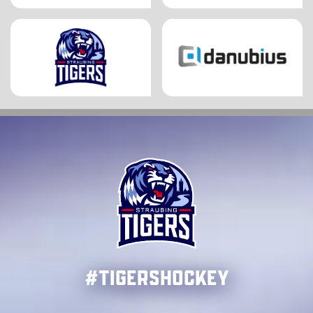
#TigersHockey