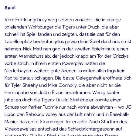
Spiel
Vom Eröffnungsbully weg setzten zunächst die in orange
spielenden Wolfsburger die Tigers unter Druck, die aber
schnell ins Spiel fanden und zeigten, dass sie das für den
Tabellenplatz bedeutungslos gewordene Spiel durchaus ernst
nahmen. Nick Mattinen gab in der zweiten Spielminute einen
ersten Warnschuss ab, der jedoch knapp am Tor der Grizzlys
vorbeistrich. In ihrem ersten Powerplay hatten die
Niederbayern weitere gute Szenen, konnten allerdings kein
Kapital daraus schlagen. Die beste Gelegenheit eröffnete sich
für Tyler Sheehy und Mike Connolly, die aber nicht an die
Hereingabe von Justin Braun herankamen. Wenig später
jubelten doch die Tigers: Dustin Strahlmeier konnte einen
Schuss von Parker Tuomie nur nach vorne abwehrten – wo JC
Lipon den Rebound volley aus der Luft nahm und in Baseball-
Manier das erste Straubinger Tor erzielte. Nach Studium des
Videobeweises entschied das Schiedsrichtergespann auf
gültiges Tor (7. Min.). Direkt im Anschluss tauchte Darren