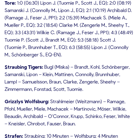
Tore:
1:0 (06:30) Lipon J. (Tuomie P., Scott J., EQ); 2:0 (08:19)
Samanski J. (Connolly M., Lipon J., EQ); 2:1 (10:19) Archibald D.
(Ramage J., Feser J., PP1); 2:2 (15:39) Machacek S. (Miele A.,
Mueller P., EQ); 3:2 (18:54) Clarke M. (Zengerle M., Sheehy T.,
EQ); 3:3 (43:31) Wilkie C. (Ramage J., Feser J., PP1); 4:3 (48:49)
Tuomie P. (Scott J., Brandt M., EQ); 5:3 (58:18) Scott J.
(Tuomie P., Brunnhuber T., EQ); 6:3 (58:55) Lipon J. (Connolly
M., Schönberger S., EQ-EN).
Straubing Tigers:
Bugl (Miska) – Brandt, Kohl, Schönberger,
Samanski, Lipon – Klein, Mattinen, Connolly, Brunnhuber,
Lampl – Samuelsson, Braun, Clarke, Zengerle, Sheehy –
Zimmermann, Fonstad, Scott, Tuomie.
Grizzlys Wolfsburg
:
Strahlmeier (Weitzmann) – Ramage,
Pfohl, Mueller, Miele, Machacek – Martinovic, Möser, Wilkie,
Beaudin, Archibald – O’Connor, Krupp, Schinko, Feser, White
– Kneisler, Chrobot, Fauser, Braun.
Strafen:
Straubing: 10 Minuten – Wolfsburg: 4 Minuten