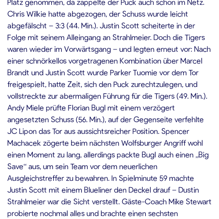
Platz genommen, da zappelte der Puck auch schon im Netz.
Chris Wilkie hatte abgezogen, der Schuss wurde leicht
abgefälscht – 3:3 (44. Min.). Justin Scott scheiterte in der
Folge mit seinem Alleingang an Strahlmeier. Doch die Tigers
waren wieder im Vorwärtsgang – und legten erneut vor: Nach
einer schnörkellos vorgetragenen Kombination über Marcel
Brandt und Justin Scott wurde Parker Tuomie vor dem Tor
freigespielt, hatte Zeit, sich den Puck zurechtzulegen, und
vollstreckte zur abermaligen Führung für die Tigers (49. Min.).
Andy Miele prüfte Florian Bugl mit einem verzögert
angesetzten Schuss (56. Min.), auf der Gegenseite verfehlte
JC Lipon das Tor aus aussichtsreicher Position. Spencer
Machacek zögerte beim nächsten Wolfsburger Angriff wohl
einen Moment zu lang, allerdings packte Bugl auch einen „Big
Save“ aus, um sein Team vor dem neuerlichen
Ausgleichstreffer zu bewahren. In Spielminute 59 machte
Justin Scott mit einem Blueliner den Deckel drauf – Dustin
Strahlmeier war die Sicht verstellt. Gäste-Coach Mike Stewart
probierte nochmal alles und brachte einen sechsten