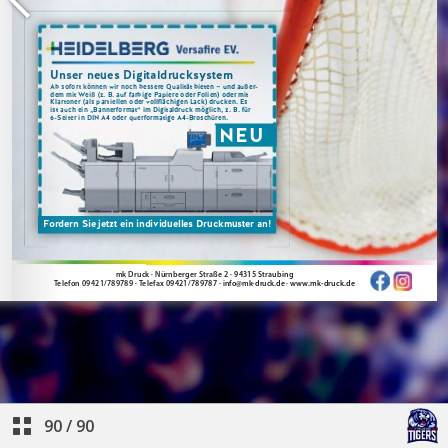
90
/
90