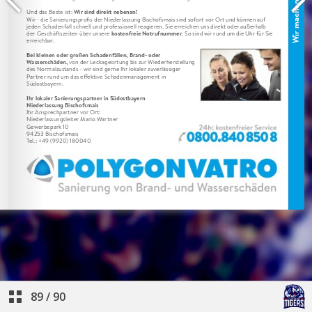
89
/
90