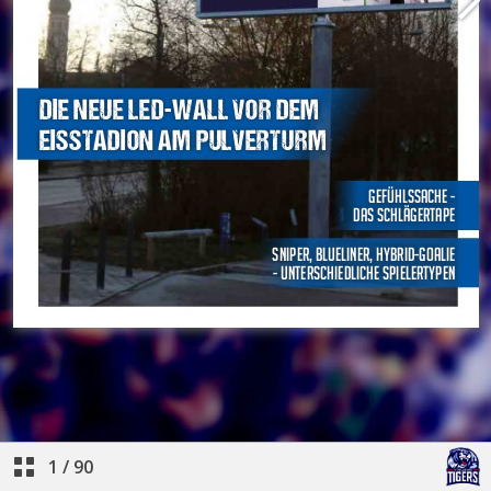
1
/
90