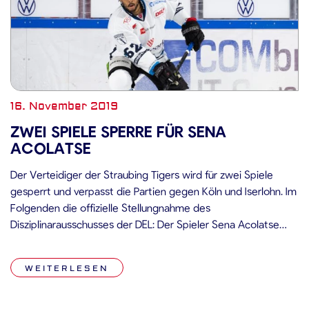
16. November 2019
ZWEI SPIELE SPERRE FÜR SENA
ACOLATSE
Der Verteidiger der Straubing Tigers wird für zwei Spiele
gesperrt und verpasst die Partien gegen Köln und Iserlohn. Im
Folgenden die offizielle Stellungnahme des
Disziplinarausschusses der DEL: Der Spieler Sena Acolatse
wurde im Spiel Straubing Tigers gegen Krefeld Pinguine am
15.11.2019 vom Schiedsrichter in der 60. Spielminute wegen
WEITERLESEN
einem Faustkampf mit einer großen nebst automatischer […]