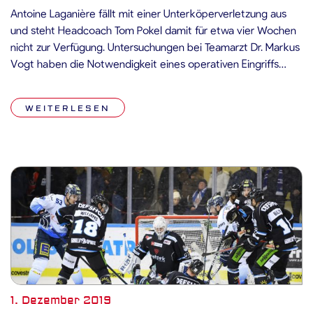
Antoine Laganière fällt mit einer Unterköperverletzung aus
und steht Headcoach Tom Pokel damit für etwa vier Wochen
nicht zur Verfügung. Untersuchungen bei Teamarzt Dr. Markus
Vogt haben die Notwendigkeit eines operativen Eingriffs
gezeigt. Dieser wird schnellstmöglich durchgeführt und der
Stürmer der Straubing Tigers begibt sich im Anschluss in die
WEITERLESEN
bewährten Hände des Reha-Teams um Sporttherapeut […]
1. Dezember 2019