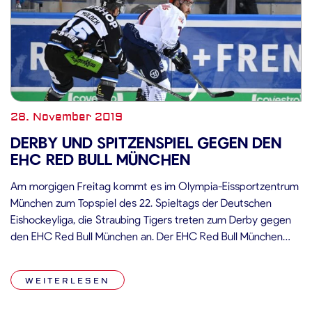
28. November 2019
DERBY UND SPITZENSPIEL GEGEN DEN
EHC RED BULL MÜNCHEN
Am morgigen Freitag kommt es im Olympia-Eissportzentrum
München zum Topspiel des 22. Spieltags der Deutschen
Eishockeyliga, die Straubing Tigers treten zum Derby gegen
den EHC Red Bull München an. Der EHC Red Bull München
geht als momentaner Spitzenreiter der Tabelle in die
morgige Partie und konnte die letzten sechs Heimspiele
WEITERLESEN
gegen die Straubing Tigers für […]