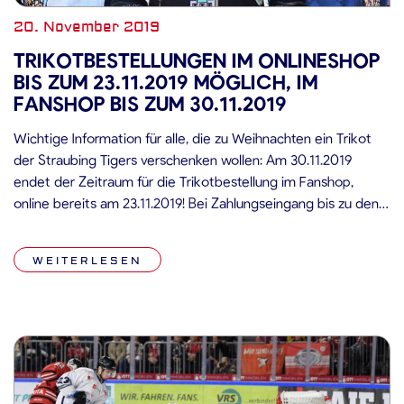
20. November 2019
TRIKOTBESTELLUNGEN IM ONLINESHOP
BIS ZUM 23.11.2019 MÖGLICH, IM
FANSHOP BIS ZUM 30.11.2019
Wichtige Information für alle, die zu Weihnachten ein Trikot
der Straubing Tigers verschenken wollen: Am 30.11.2019
endet der Zeitraum für die Trikotbestellung im Fanshop,
online bereits am 23.11.2019! Bei Zahlungseingang bis zu den
genannten Daten ist eine rechtzeitige Lieferung vor
Heiligabend voraussichtlich möglich. Zusätzlich bieten die
WEITERLESEN
Straubing Tigers auch in diesem Jahr wieder ihre beliebte […]