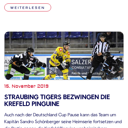
derzeit im Tabellenmittelfeld. Der Trend der Domstädter zeigt
WEITERLESEN
derweil nach oben: […]
15. November 2019
STRAUBING TIGERS BEZWINGEN DIE
KREFELD PINGUINE
Auch nach der Deutschland Cup Pause kann das Team um
Kapitän Sandro Schönberger seine Heimserie fortsetzen und