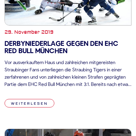
29. November 2019
DERBYNIEDERLAGE GEGEN DEN EHC
RED BULL MÜNCHEN
Vor ausverkauftem Haus und zahlreichen mitgereisten
Straubinger Fans unterliegen die Straubing Tigers in einer
zerfahrenen und von zahlreichen kleinen Strafen geprägten
Partie dem EHC Red Bull München mit 3:1. Bereits nach etwa
eineinhalb gespielten Minuten gerieten die Straubing Tigers
zum ersten Mal in eine Unterzahlsituation, die jedoch schadlos
WEITERLESEN
überstanden werden konnte. Auch das zweite Powerplay […]