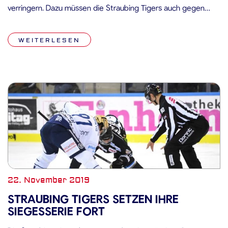
verringern. Dazu müssen die Straubing Tigers auch gegen
Schlusslicht Schwenningen Punkte holen. Die Vorzeichen
hierfür sind gut, die Mannschaft um Kapitän Sandro
WEITERLESEN
Schönberger konnte in den letzten drei Partien in
Schwenningen immer […]
22. November 2019
STRAUBING TIGERS SETZEN IHRE
SIEGESSERIE FORT