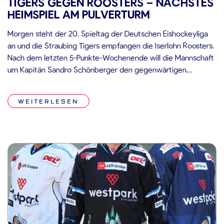
TIGERS GEGEN ROOSTERS – NÄCHSTES
HEIMSPIEL AM PULVERTURM
Morgen steht der 20. Spieltag der Deutschen Eishockeyliga
an und die Straubing Tigers empfangen die Iserlohn Roosters.
Nach dem letzten 5-Punkte-Wochenende will die Mannschaft
um Kapitän Sandro Schönberger den gegenwärtigen
Schwung mitnehmen und erneut Punkte holen. Mit einem
Torverhältnis von 42 Treffern und 57 Gegentreffern konnten
WEITERLESEN
die Iserlohn Roosters im bisherigen Saisonverlauf sechs Siege
erringen […]