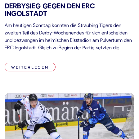
DERBYSIEG GEGEN DEN ERC
INGOLSTADT
Am heutigen Sonntag konnten die Straubing Tigers den
zweiten Teil des Derby-Wochenendes für sich entscheiden
und bezwangen im heimischen Eisstadion am Pulverturm den
ERC Ingolstadt. Gleich zu Beginn der Partie setzten die
Straubing Tigers ein deutliches Ausrufezeichen, nach
schönem Zuspiel von Marcel Brandt traf Kael Mouillierat
WEITERLESEN
sehenswert zum 1:0. Im weiteren Verlauf des ersten
Spielabschnitts […]