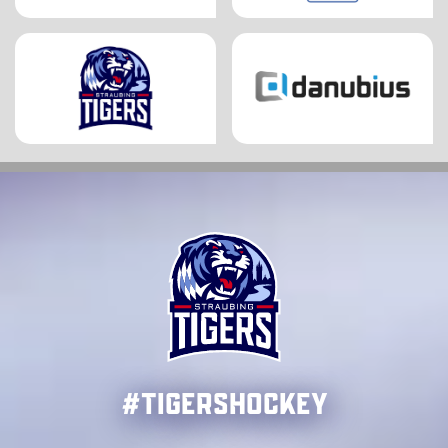
#TigersHockey