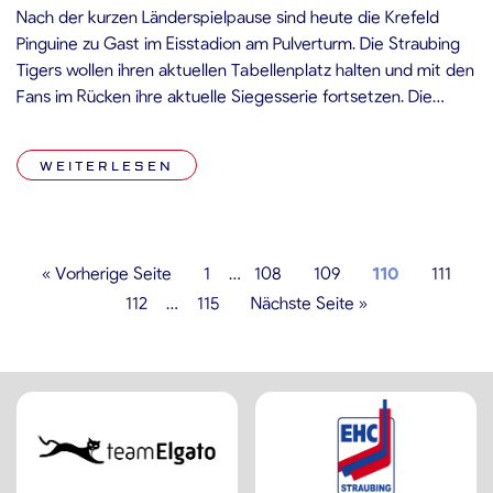
Nach der kurzen Länderspielpause sind heute die Krefeld
Pinguine zu Gast im Eisstadion am Pulverturm. Die Straubing
Tigers wollen ihren aktuellen Tabellenplatz halten und mit den
Fans im Rücken ihre aktuelle Siegesserie fortsetzen. Die
Krefeld Pinguine reisen als Tabellenvorletzter in den
Gäuboden. Dennoch ist das Team von Trainer Brandon Reid
WEITERLESEN
keinesfalls zu unterschätzen. Mit aktuell […]
« Vorherige Seite
1
…
108
109
110
111
112
…
115
Nächste Seite »