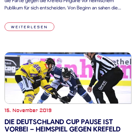
die Partie gegen die Krefeld Pinguine vor heimischem
Publikum für sich entscheiden. Von Beginn an sahen die
Zuschauer am Pulverturm, dass das Team die Vorgaben von
Headcoach Tom Pokel umsetzte. Die Straubing Tigers
WEITERLESEN
agierten hinten sicher und kreierten […]
15. November 2019
DIE DEUTSCHLAND CUP PAUSE IST
VORBEI – HEIMSPIEL GEGEN KREFELD