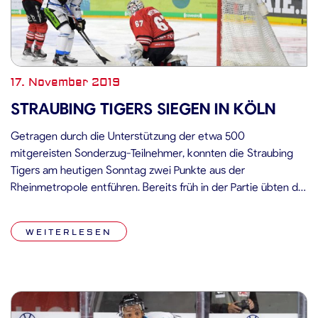
17. November 2019
STRAUBING TIGERS SIEGEN IN KÖLN
Getragen durch die Unterstützung der etwa 500
mitgereisten Sonderzug-Teilnehmer, konnten die Straubing
Tigers am heutigen Sonntag zwei Punkte aus der
Rheinmetropole entführen. Bereits früh in der Partie übten die
Gastgeber Druck auf Jeff Zatkoff im Kasten der Straubing
Tigers aus. Nach zweieinhalb Minuten folgte dann auch die
WEITERLESEN
erste Überzahl für die Kölner Haie, welche die […]