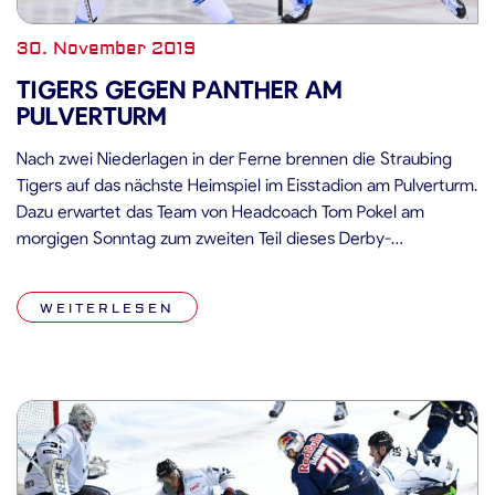
30. November 2019
TIGERS GEGEN PANTHER AM
PULVERTURM
Nach zwei Niederlagen in der Ferne brennen die Straubing
Tigers auf das nächste Heimspiel im Eisstadion am Pulverturm.
Dazu erwartet das Team von Headcoach Tom Pokel am
morgigen Sonntag zum zweiten Teil dieses Derby-
Wochenendes den ERC Ingolstadt im Eisstadion am
Pulverturm. Im bisherigen Saisonverlauf weist die Bilanz der
WEITERLESEN
Ingolstädter zwölf Siege und zehn Niederlagen auf. […]